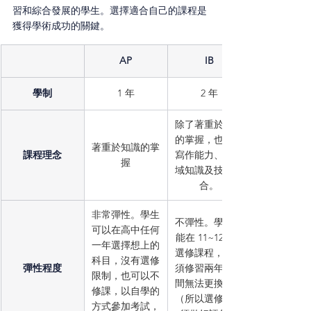
習和綜合發展的學生。選擇適合自己的課程是
獲得學術成功的關鍵。
AP
IB
學制
1 年
2 年
除了著重於知識
的掌握，也重視
著重於知識的掌
課程理念
寫作能力、跨領
握
域知識及技能結
合。
非常彈性。學生
不彈性。學生只
可以在高中任何
能在 11~12年級
一年選擇想上的
選修課程，且必
科目，沒有選修
彈性程度
須修習兩年，中
限制，也可以不
間無法更換課程
修課，以自學的
（所以選修前必
方式參加考試，