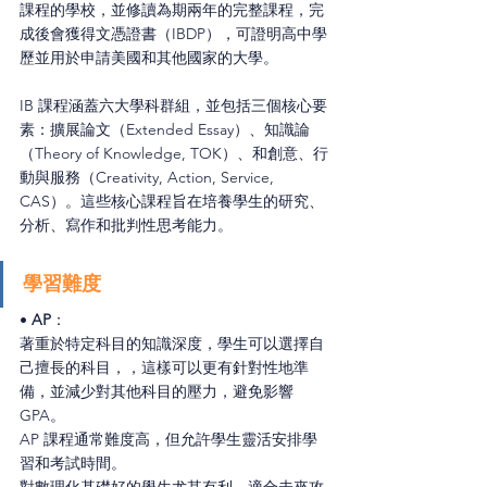
課程的學校，並修讀為期兩年的完整課程，完
成後會獲得文憑證書（IBDP），可證明高中學
歷並用於申請美國和其他國家的大學。
IB 課程涵蓋六大學科群組，並包括三個核心要
素：擴展論文（Extended Essay）、知識論
（Theory of Knowledge, TOK）、和創意、行
動與服務（Creativity, Action, Service, 
CAS）。這些核心課程旨在培養學生的研究、
分析、寫作和批判性思考能力。
學習難度
• 
AP
：
著重於特定科目的知識深度，
學生可以選擇自
己擅長的科目，
，這樣可以更有針對性地準
備，並減少對其他科目的壓力，
避免影響 
GPA。
AP 課程通常難度高，但允許學生靈活安排學
習和考試時間。