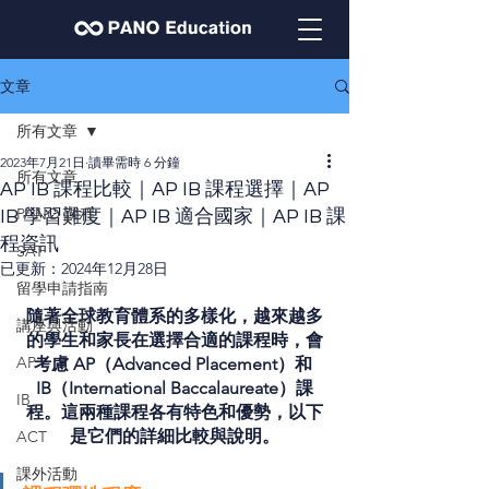
文章
所有文章
2023年7月21日
讀畢需時 6 分鐘
所有文章
AP IB 課程比較｜AP IB 課程選擇｜AP
PANO 課程
IB 學習難度｜AP IB 適合國家｜AP IB 課
程資訊
SAT
已更新：
2024年12月28日
留學申請指南
隨著全球教育體系的多樣化，越來越多
講座與活動
的學生和家長在選擇合適的課程時，會
AP
考慮 AP（Advanced Placement）和 
IB（International Baccalaureate）課
IB
程。這兩種課程各有特色和優勢，以下
是它們的詳細比較與說明。
ACT
課外活動