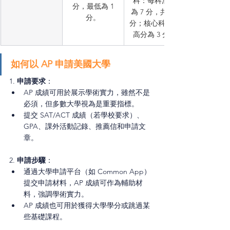
科：每科滿分
分，最低為 1
為 7 分，共 42 
分。
分；核心科目最
高分為 3 分）
如何以 AP 申請美國大學
1. 
申請要求
：
AP 成績可用於展示學術實力，雖然不是
必須，但多數大學視為是重要指標。
提交 SAT/ACT 成績（若學校要求）、
GPA、課外活動記錄、推薦信和申請文
章。
2. 
申請步驟
：
通過大學申請平台（如 Common App）
提交申請材料，AP 成績可作為輔助材
料，強調學術實力。
AP 成績也可用於獲得大學學分或跳過某
些基礎課程。