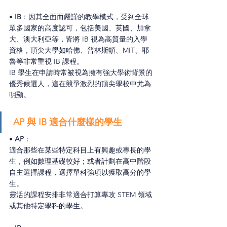
• 
IB
：因其全面而嚴謹的教學模式，受到全球
眾多國家的高度認可，包括美國、英國、加拿
大、澳大利亞等，皆將 IB 視為高質量的入學
資格，頂尖大學如哈佛、普林斯頓、MIT、耶
魯等非常重視 IB 課程。
IB 學生在申請時常被視為擁有強大學術背景的
優秀候選人，這在競爭激烈的頂尖學校中尤為
明顯。
 AP 與 IB 適合什麼樣的學生
• 
AP
：
適合那些在某些特定科目上有興趣或專長的學
生，例如數理基礎較好；或者計劃在高中階段
自主選擇課程，選擇單科強項以獲取高分的學
生。
靈活的課程安排非常適合打算專攻 STEM 領域
或其他特定學科的學生。