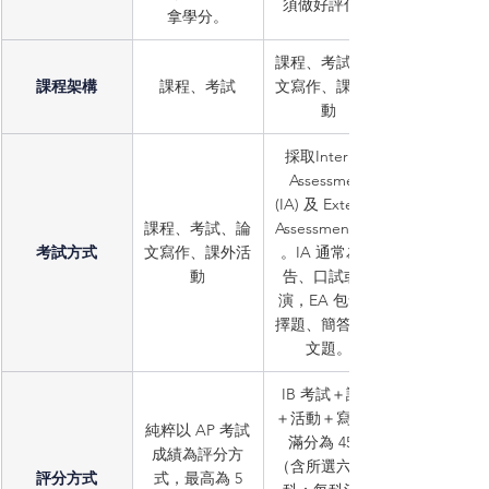
須做好評估）
拿學分。
課程、考試、論
課程架構
課程、考試
文寫作、課外活
動
採取Internal 
Assessment
(IA) 及 External 
課程、考試、論
Assessment(EA)
考試方式
文寫作、課外活
。IA 通常為報
動
告、口試或表
演，EA 包含選
擇題、簡答及作
文題。
IB 考試＋課程
＋活動＋寫作，
純粹以 AP 考試
滿分為 45分
成績為評分方
（含所選六門學
評分方式
式，最高為 5