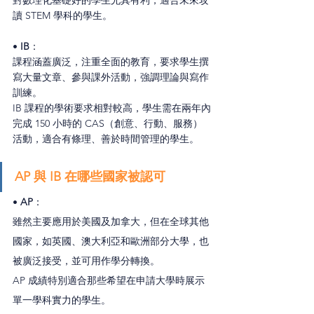
對數理化基礎好的學生尤其有利，適合未來攻
讀 STEM 學科的學生。
• 
IB
：
課程涵蓋廣泛，注重全面的教育，要求學生撰
寫大量文章、參與課外活動，強調理論與寫作
訓練。
IB 課程的學術要求相對較高，學生需在兩年內
完成 150 小時的 CAS（創意、行動、服務）
活動，適合有條理、善於時間管理的學生。
AP 與 IB 在哪些國家被認可
• 
AP
：
雖然主要應用於美國及加拿大，但在全球其他
國家，如英國、澳大利亞和歐洲部分大學，也
被廣泛接受，並可用作學分轉換。
AP 成績特別適合那些希望在申請大學時展示
單一學科實力的學生。