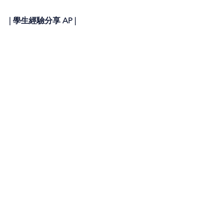
| 學生經驗分享 AP |
E.D 是一位學術能力出眾且擅長游泳的學生。
最初，他對化學非常感興趣，但最終選擇攻讀
電腦科學。此外，E.D 對學習日語也有濃厚的
興趣。
在 PANO，我們為他介紹了一個非常適合他且