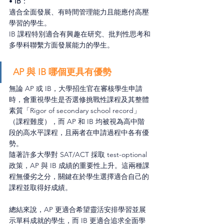
• 
IB
：
適合全面發展、有時間管理能力且能應付高壓
學習的學生。
IB 課程特別適合有興趣在研究、批判性思考和
多學科聯繫方面發展能力的學生。
 AP 與 IB 哪個更具有優勢
無論 AP 或 IB，大學招生官在審核學生申請
時，會重視學生是否選修挑戰性課程及其整體
素質「Rigor of secondary school record」
（課程難度），而 AP 和 IB 均被視為高中階
段的高水平課程，且兩者在申請過程中各有優
勢。
隨著許多大學對 SAT/ACT 採取 test-optional 
政策，AP 與 IB 成績的重要性上升。這兩種課
程無優劣之分，關鍵在於學生選擇適合自己的
課程並取得好成績。
總結來說，AP 更適合希望靈活安排學習並展
示單科成就的學生，而 IB 更適合追求全面學