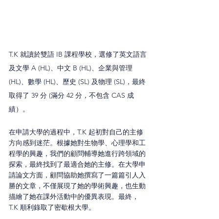
T.K 就讀於雙語 IB 課程學校，選修了英文語言
及文學 A (HL)、中文 B (HL)、企業與管理 
(HL)、數學 (HL)、歷史 (SL) 及物理 (SL)，最終
取得了 39 分 (滿分 42 分，不包含 CAS 成
績）。
在申請大學的過程中，T.K 起初對自己的主修
方向感到迷茫。根據她對生物學、心理學和工
程學的興趣，我們的顧問輔導她進行跨領域的
探索，最終找到了最適合她的主修。在大學申
請論文方面，顧問協助她撰寫了一篇篇引人入
勝的文章，不僅展現了她的學術興趣，也生動
描繪了她在課外活動中的優異表現。最終，
T.K 順利錄取了密歇根大學。