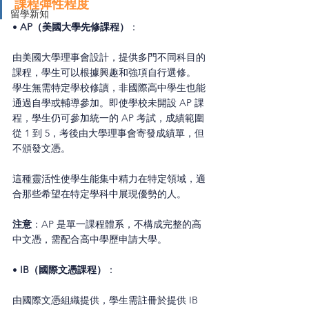
課程彈性程度
留學新知
• 
AP（美國大學先修課程）
：
由美國大學理事會設計，提供多門不同科目的
課程，學生可以根據興趣和強項自行選修。
學生無需特定學校修讀，非國際高中學生也能
通過自學或輔導參加。即使學校未開設 AP 課
程，學生仍可參加統一的 AP 考試，成績範圍
從 1 到 5，考後由大學理事會寄發成績單，但
不頒發文憑。
這種靈活性使學生能集中精力在特定領域，適
合那些希望在特定學科中展現優勢的人。
注意
：AP 是單一課程體系，不構成完整的高
中文憑，需配合高中學歷申請大學。
• 
IB（國際文憑課程）
：
由國際文憑組織提供，學生需註冊於提供 IB 