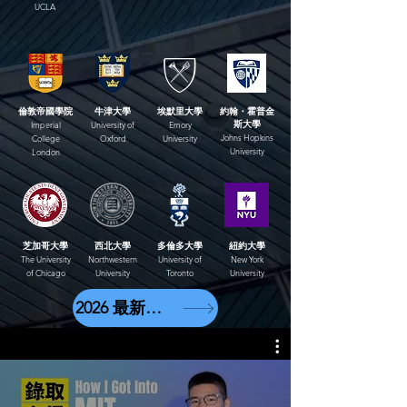
UCLA
倫敦帝國學院
牛津大學
埃默里大學
約翰・霍普金
斯大學
Imperial
University of
Emory
Johns Hopkins
College
Oxford
University
University
London
芝加哥大學
西北大學
多倫多大學
紐約大學
The University
Northwestern
University of
New York
of Chicago
University
Toronto
University
2026 最新錄取榜單