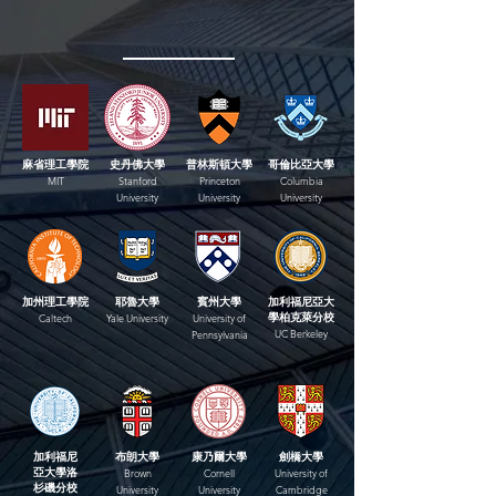
PANO 亮眼榜單
麻省理工學院
史丹佛大學
普林斯頓大學
哥倫比亞大學
MIT
Stanford
Princeton
Columbia
University
University
University
加州理工學院
耶魯大學
賓州大學
加利福尼亞大
學柏克萊分校
Caltech
Yale University
University of
UC Berkeley
Pennsylvania
加利福尼
布朗大學
康乃爾大學
劍橋大學
亞大學洛
Brown
Cornell
University of
杉磯分校
University
University
Cambridge