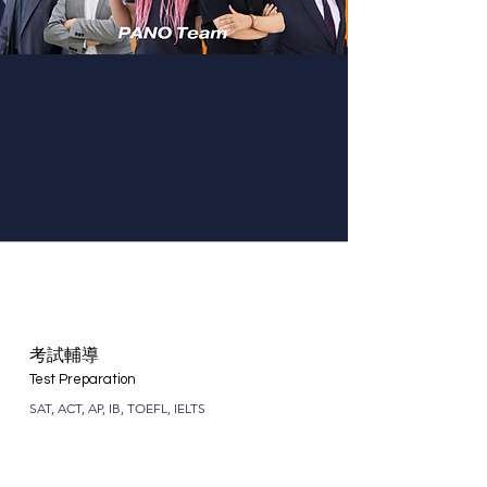
​考試輔導
Test Preparation
SAT, ACT, AP, IB, TOEFL, IELTS
了解更多