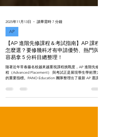
2025年11月13日
讀畢需時 7 分鐘
AP
【AP 進階先修課程＆考試指南】AP 課程
怎麼選？要修幾科才有申請優勢、熱門與
容易拿 5 分科目總整理！
隨著近年常春藤名校越來越重視課程挑戰度，AP 進階先修課
程（Advanced Placement） 與考試正是展現學生學術潛力
的重要指標。PANO Education 團隊整理出了最新 AP 選課指
南：AP 要修幾科、熱門與高分科目、送分策略與選課原則，
一次掌握申請美國名校必備的 AP 課程規劃重點。