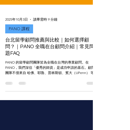
2025年10月3日
讀畢需時 9 分鐘
PANO 課程
台北留學顧問推薦與比較｜如何選擇顧
問？｜PANO 全職在台顧問介紹｜常見問
題FAQ
PANO 的留學顧問團隊皆為全職在台灣的專業顧問。在
PANO，我們深信「優秀的師資」是成功申請的基石。顧問
團隊不僅來自 哈佛、耶魯、普林斯頓、賓大（UPenn） 等美
國名校，更重要的是，他們都具備紮實的教育與輔導經驗。
團隊中亦有多位顧問同時具備 SAT、ACT、TOEFL 等考試教
學經驗，能將學術訓練與升學規劃結合，提供學生最實用、
全面的建議與支持。