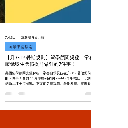
7月2日
讀畢需時 6 分鐘
留學申請指南
【升 G12 暑期規劃】留學顧問揭秘：常春
藤錄取生暑假提前做對的7件事！
美國留學顧問完整解析：常春藤學長姐在升G12 暑假提前做
的 7 件事！面對 11 月即將到來的 EA/ED 早申截止日，別等
到高三才手忙腳亂。本文從選校規劃、暑期夏校、校園參
訪、推薦信佈局到文書構思進行逐步解析。透過有系統的超
前部署，這個暑假就是你逆襲頂尖名校、贏在起跑點的致勝
關鍵期！