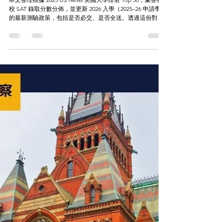
2025年9月11日
讀畢需時 5 分鐘
留學新知
2026 美國大學 SAT 錄取門檻與分數政策｜
2026 SAT 考試報名日期｜SAT 常見疑問
FAQ
本文整理根據 2025 US News 美國大學排名 Top 30，彙整各
校 SAT 錄取分數分佈，並更新 2026 入學（2025–26 申請季）
的最新測驗政策，包括是否必交、是否全送。透過這份對
照，考生與家長能快速判斷自己的分數落點屬於「安全區
間」還是需要再提升，並依各校規定規劃送分策略，作為申
請美國名校的重要參考。