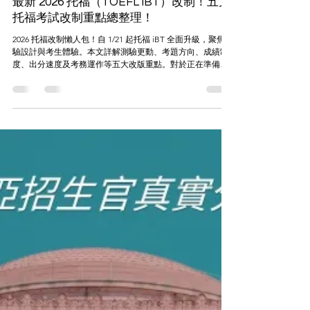
留學新知
最新 2026 托福（TOEFL iBT）改制！五大
托福考試改制重點總整理！
2026 托福改制懶人包！自 1/21 起托福 iBT 全面升級，聚焦測
驗設計與考生體驗。本文詳解測驗更動、考題方向、成績制
度、出分速度及考務運作等五大改版重點。對於正在準備留
學的你，唯有搶先了解新制差異與備考策略，才能在變動中
脫穎而出，成功考取理想成績！