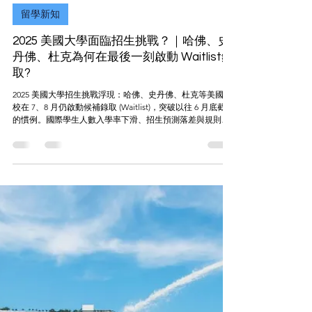
2025年8月28日
讀畢需時 3 分鐘
留學新知
2025 美國大學面臨招生挑戰？｜哈佛、史
丹佛、杜克為何在最後一刻啟動 Waitlist錄
取?
2025 美國大學招生挑戰浮現：哈佛、史丹佛、杜克等美國名
校在 7、8 月仍啟動候補錄取 (Waitlist)，突破以往 6 月底截止
的慣例。國際學生人數入學率下滑、招生預測落差與規則鬆
綁，使候補制度成為名校調整錄取的重要槓桿。本文深入解
析背後原因、典型案例，以及對未來想要申請美國大學的學
生與家長的實際影響。