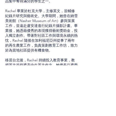
品集中奪得滿分的學生之一。

Rachel 畢業於杜克大學，主修英文，並輔修
紀錄片研究與藝術史。大學期間，她曾在納雪
美術館（Nasher Museum of Art）參與策展
工作，並遠赴盧安達進行紀錄片攝影計畫。畢
業後，她憑藉優秀的表現獲得藝術獎助金，投
入獨立創作。帶著對社區工作與環境永續的熱
忱，Rachel 隨後在加利福尼亞州從事了兩年
的再生農業工作，負責策劃教育工作坊，致力
於為當地社區提供有機食物。

Test Prep Team
移居台北後，Rachel 持續投入教育事業，教
授英文並指導高中生英文作文。她擅長引導學
生發掘個人特質，並協助他們建構具說服力的
個人敘事。