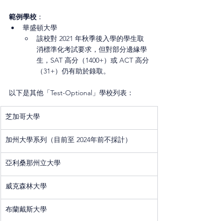
範例學校
：
華盛頓大學
該校對 2021 年秋季後入學的學生取
消標準化考試要求，但對部分邊緣學
生，SAT 高分（1400+）或 ACT 高分
（31+）仍有助於錄取。
以下是其他「Test-Optional」學校列表：
​芝加哥大學
加州大學系列（目前至 2024年前不採計）
亞利桑那州立大學
威克森林大學
布蘭戴斯大學