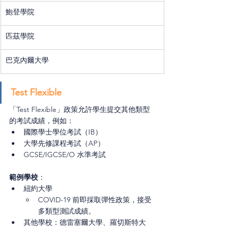
鮑登學院
匹茲學院
巴克內爾大學
Test Flexible
「Test Flexible」政策允許學生提交其他類型
的考試成績，例如：
國際學士學位考試（IB）
大學先修課程考試（AP）
GCSE/IGCSE/O 水準考試
範例學校
：
紐約大學
COVID-19 前即採取彈性政策，接受
多類型測試成績。
其他學校：德雷塞爾大學、羅切斯特大