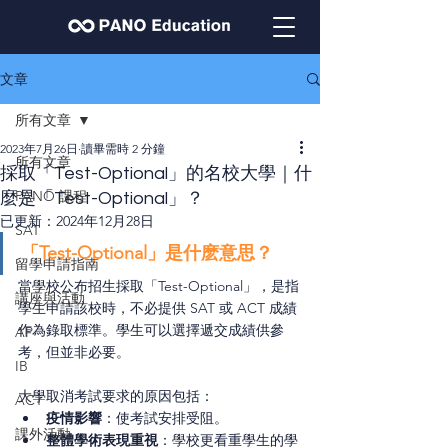
文章
所有文章
2023年7月26日
讀畢需時 2 分鐘
所有文章
採取「Test-Optional」的名校大學｜什
PANO 課程
麼是「Test-Optional」？
已更新：
2024年12月28日
SAT
「Test-Optional」是什麽意思？
留學申請指南
當學校公布招生採取「Test-Optional」，是指
講座與活動
學生申請該校時，不必提供 SAT 或 ACT 成績
作為錄取標準。學生可以選擇遞交成績供參
AP
考，但並非必要。
IB
大學取消考試要求的原因包括：
ACT
疫情影響
：使考試安排受阻。
課外活動
整體學術表現重視
：學校更看重學生的學