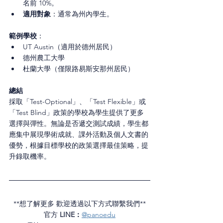
名前 10%。
適用對象
：通常為州內學生。
範例學校
：
UT Austin（適用於德州居民）
德州農工大學
杜蘭大學（僅限路易斯安那州居民）
總結
採取「Test-Optional」、「Test Flexible」或
「Test Blind」政策的學校為學生提供了更多
選擇與彈性。無論是否遞交測試成績，學生都
應集中展現學術成就、課外活動及個人文書的
優勢，根據目標學校的政策選擇最佳策略，提
升錄取機率。
**想了解更多 歡迎透過以下方式聯繫我們**
官方 
LINE：
@panoedu