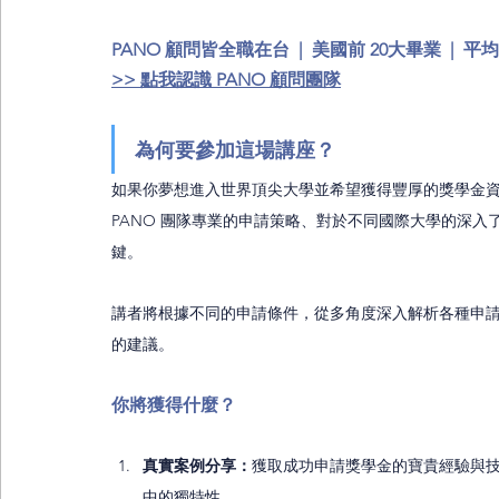
PANO 顧問​皆全職在台  |  美國前 20大畢業  |
>> 點我認識 PANO 顧問團隊
為何要參加這場講座？
如果你夢想進入世界頂尖大學並希望獲得豐厚的獎學金
PANO 團隊專業的申請策略、對於不同國際大學的深
鍵。
講者將根據不同的申請條件，從多角度深入解析各種申
的建議。
你將獲得什麼？
真實案例分享：
獲取成功申請獎學金的寶貴經驗與
中的獨特性。