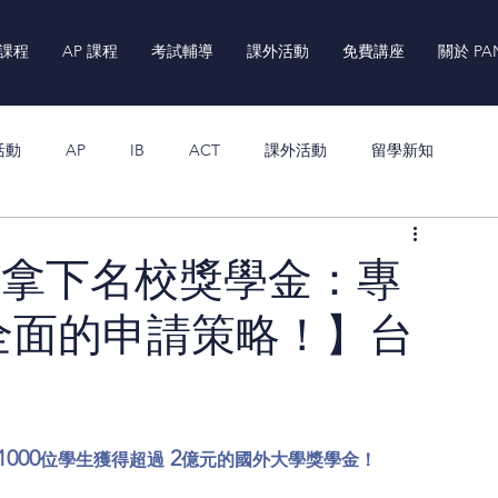
 課程
AP 課程
考試輔導
課外活動
免費講座
關於 PA
活動
AP
IB
ACT
課外活動
留學新知
座【拿下名校獎學金：專
全面的申請策略！】台
1000
 2
位學生獲得超過
億元的國外大學獎學金！