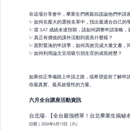
在這場分享會中，畢業生們將親自談論他們申請過
✨ 如何在龐大的選校名單中，找出最適合自己的
✨ 當 SAT 成績未達預期，該如何調整申請策略
✨ 真正有價值的課外活動到底長什麼樣？
✨ 面對緊湊的申請季，如何高效完成大量文書，
✨ 如何利用論文呈現吸引招生官的成長經歷？
如果你正準備踏上申請之路，或希望提前了解申
你最真實、最具啟發性的力量。
六月全台講座活動資訊 
台北場- 【全台最強榜單！台北畢業生揭秘
日期｜2026年6月13日（六）