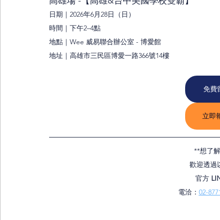
高雄場 -【高雄&台中美國學校雙霸】
日期｜2026年6月28日（日）
時間｜下午2–4點
地點｜Wee 威易聯合辦公室 - 博愛館
地址｜高雄市三民區博愛一路366號14樓
免費
立即報
**想了
歡迎透過
官方 
LI
電洽：
02-877