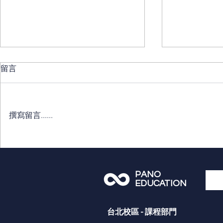
留言
撰寫留言......
2026 最新大學錄取榜單！
【2026 
PANO 學員錄取 MIT 麻省理工
大學申請流
學院 | Cambridge 牛津大學｜
條件與費用
PANO
Stanford 史丹佛大學｜常春藤
EDUCATION
＆QS百大名校！
​台北校區 - 課程部門