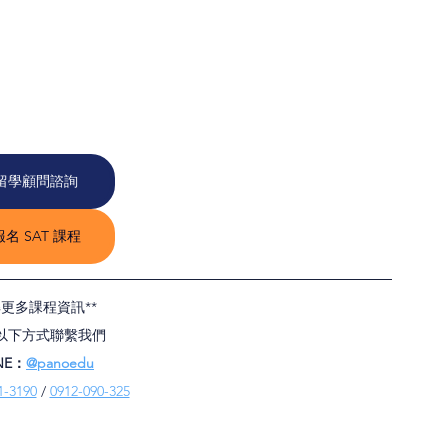
留學顧問諮詢
名 SAT 課程
解更多課程資訊**
以下方式聯繫我們
NE：
@panoedu
1-3190
 / 
0912-090-325
、