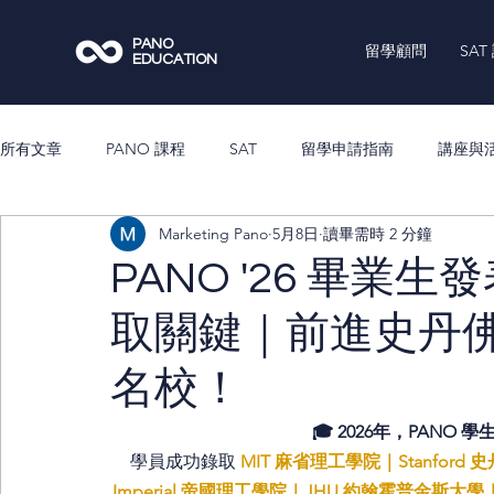
PANO
留學顧問
SAT
EDUCATION
所有文章
PANO 課程
SAT
留學申請指南
講座與
Marketing Pano
5月8日
讀畢需時 2 分鐘
PANO '26 畢
取關鍵｜前進史丹
名校！
🎓 2026年，PANO 
學員成功錄取 
MIT 麻省理工學院｜Stanford 
Imperial 帝國理工學院｜JHU 約翰霍普金斯大學｜UP