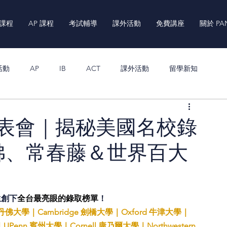
 課程
AP 課程
考試輔導
課外活動
免費講座
關於 PA
活動
AP
IB
ACT
課外活動
留學新知
業生發表會｜揭秘美國名校錄
佛、常春藤＆世界百大
學生創下
全台最亮眼的錄取榜單
！
史丹佛大學｜Cambridge 劍橋大學｜Oxford 牛津大學｜
enn 賓州大學｜Cornell 康乃爾大學｜Northwestern 