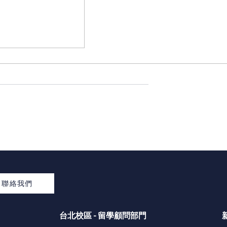
美國留學指南】美國
程、完整時間軸、
聯絡我們
台北校區 - 留學顧問部門