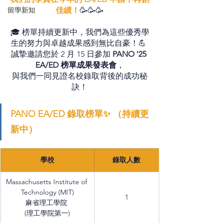
留學新知
佳績！
🥳🥳🥳
🎓 榜單持續更新中，我們為這些優秀學
生的努力與卓越成果感到無比自豪！💪 
誠摯邀請您於 2 月 15 日參加 
PANO '25 
EA/ED 榜單成果發表會
，
與我們一同見證名校錄取背後的成功秘
訣！
PANO EA/ED 錄取榜單✨ （持續更
新中）
學校
錄取人數
Massachusetts Institute of 
Technology (MIT)
1
麻省理工學院 
(理工學院第一)