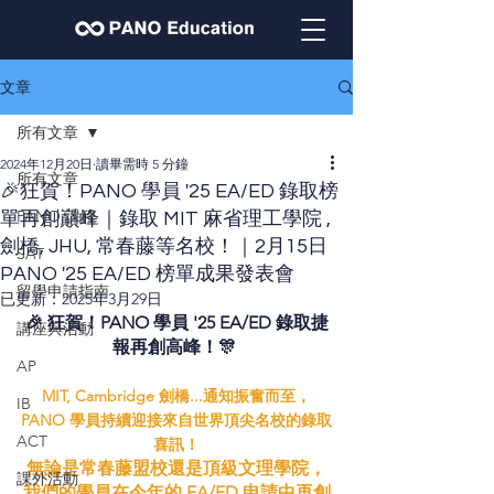
文章
所有文章
2024年12月20日
讀畢需時 5 分鐘
所有文章
🎉狂賀！PANO 學員 '25 EA/ED 錄取榜
PANO 課程
單再創巔峰｜錄取 MIT 麻省理工學院 ,
劍橋, JHU, 常春藤等名校！｜2月15日
SAT
PANO '25 EA/ED 榜單成果發表會
留學申請指南
已更新：
2025年3月29日
🎉 狂賀！PANO 學員 '25 EA/ED 錄取捷
講座與活動
報再創高峰！🎊 
AP
MIT, Cambridg
e 劍橋
...通知振奮而至，
IB
PANO 學員持續迎接來自世界頂尖名校的錄取
ACT
喜訊！
無論是常春藤盟校還是頂級文理學院，
課外活動
我們的學員在今年的 EA/ED 申請中再創