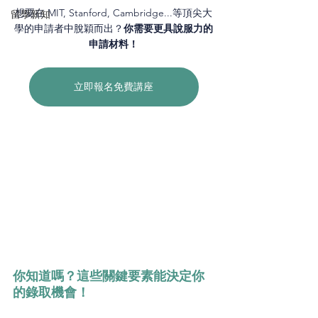
想要在 MIT, Stanford, Cambridge...等頂尖大
留學新知
學的申請者中脫穎而出？
你需要更具說服力的
申請材料！
立即報名免費講座
你知道嗎？這些關鍵要素能決定你
的錄取機會！