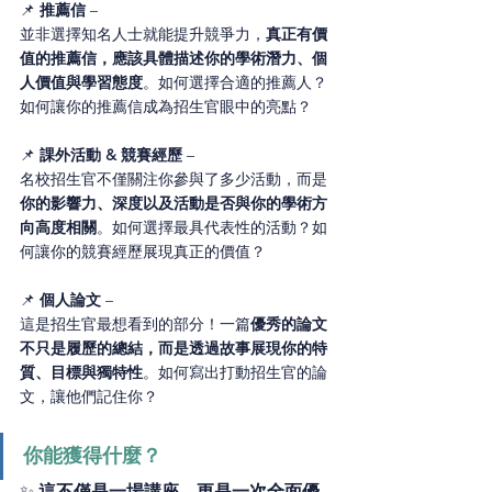
📌 
推薦信
 – 
並非選擇知名人士就能提升競爭力，
真正有價
值的推薦信，應該具體描述你的學術潛力、個
人價值與學習態度
。如何選擇合適的推薦人？
如何讓你的推薦信成為招生官眼中的亮點？
📌 
課外活動 & 競賽經歷
 – 
名校招生官不僅關注你參與了多少活動，而是
你的影響力、深度以及活動是否與你的學術方
向高度相關
。如何選擇最具代表性的活動？如
何讓你的競賽經歷展現真正的價值？
📌 
個人論文
 – 
這是招生官最想看到的部分！一篇
優秀的論文
不只是履歷的總結，而是透過故事展現你的特
質、目標與獨特性
。如何寫出打動招生官的論
文，讓他們記住你？
你能獲得什麼？
✨ 
這不僅是一場講座，更是一次全面優