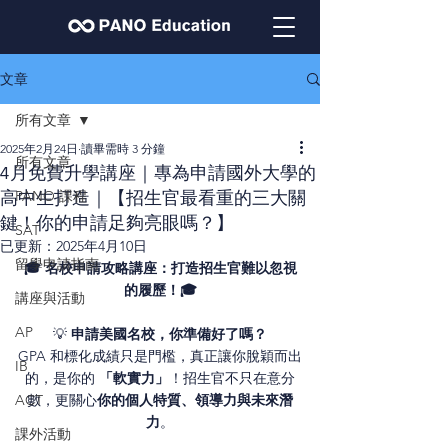
文章
所有文章
2025年2月24日
讀畢需時 3 分鐘
所有文章
4月免費升學講座｜專為申請國外大學的
PANO 課程
高中生打造｜【招生官最看重的三大關
鍵！你的申請足夠亮眼嗎？】​​
SAT
已更新：
2025年4月10日
留學申請指南
🎓 名校申請攻略講座：打造招生官難以忽視
的履歷！🎓
講座與活動
AP
💡 
申請美國名校，你準備好了嗎？
GPA 和標化成績只是門檻，真正讓你脫穎而出
IB
的，是你的 
「軟實力」
！招生官不只在意分
ACT
數，更關心
你的個人特質、領導力與未來潛
力
。
課外活動