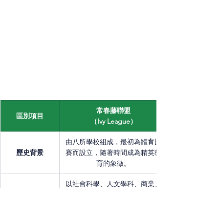
常春藤聯盟
區別項目
（Ivy League）
由八所學校組成，最初為體育比
歷史背景
賽而設立，隨著時間成為精英教
育的象徵。
以社會科學、人文學科、商業、
學術領域
法學等領域為優勢，強調全人教
育與跨學科學習。