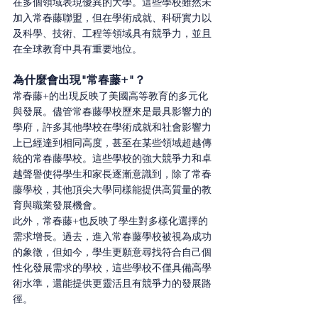
在多個領域表現優異的大學。這些學校雖然未
加入常春藤聯盟，但在學術成就、科研實力以
及科學、技術、工程等領域具有競爭力，並且
在全球教育中具有重要地位。
為什麼會出現"常春藤+"？
常春藤+的出現反映了美國高等教育的多元化
與發展。儘管常春藤學校歷來是最具影響力的
學府，許多其他學校在學術成就和社會影響力
上已經達到相同高度，甚至在某些領域超越傳
統的常春藤學校。這些學校的強大競爭力和卓
越聲譽使得學生和家長逐漸意識到，除了常春
藤學校，其他頂尖大學同樣能提供高質量的教
育與職業發展機會。
此外，常春藤+也反映了學生對多樣化選擇的
需求增長。過去，進入常春藤學校被視為成功
的象徵，但如今，學生更願意尋找符合自己個
性化發展需求的學校，這些學校不僅具備高學
術水準，還能提供更靈活且有競爭力的發展路
徑。