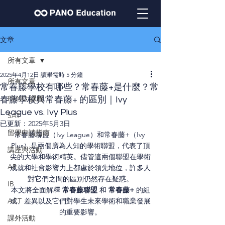
文章
所有文章
2025年4月12日
讀畢需時 5 分鐘
所有文章
常春藤學校有哪些？常春藤+是什麼？常
PANO 課程
春藤學校與常春藤+ 的區別｜Ivy
League vs. Ivy Plus
SAT
已更新：
2025年5月3日
留學申請指南
常春藤聯盟（Ivy League）和常春藤+（Ivy 
Plus）是兩個廣為人知的學術聯盟，代表了頂
講座與活動
尖的大學和學術精英。儘管這兩個聯盟在學術
AP
成就和社會影響力上都處於領先地位，許多人
對它們之間的區別仍然存在疑惑。
IB
本文將全面解釋 
常春藤聯盟 
和
 常春藤+ 
的組
ACT
成、差異以及它們對學生未來學術和職業發展
的重要影響。
課外活動