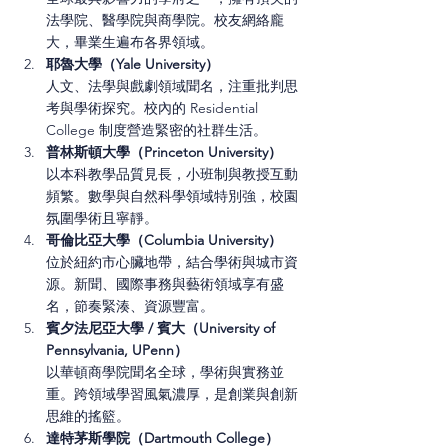
法學院、醫學院與商學院。校友網絡龐
大，畢業生遍布各界領域。
耶魯大學（Yale University）
人文、法學與戲劇領域聞名，注重批判思
考與學術探究。校內的 Residential 
College 制度營造緊密的社群生活。
普林斯頓大學（Princeton University）
以本科教學品質見長，小班制與教授互動
頻繁。數學與自然科學領域特別強，校園
氛圍學術且寧靜。
哥倫比亞大學（Columbia University）
位於紐約市心臟地帶，結合學術與城市資
源。新聞、國際事務與藝術領域享有盛
名，節奏緊湊、資源豐富。
賓夕法尼亞大學 / 賓大（University of 
Pennsylvania, UPenn）
以華頓商學院聞名全球，學術與實務並
重。跨領域學習風氣濃厚，是創業與創新
思維的搖籃。
達特茅斯學院（Dartmouth College）