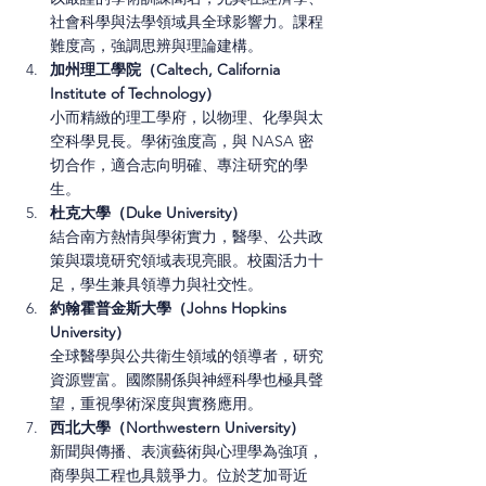
社會科學與法學領域具全球影響力。課程
難度高，強調思辨與理論建構。
加州理工學院（Caltech, California 
Institute of Technology）
小而精緻的理工學府，以物理、化學與太
空科學見長。學術強度高，與 NASA 密
切合作，適合志向明確、專注研究的學
生。
杜克大學（Duke University）
結合南方熱情與學術實力，醫學、公共政
策與環境研究領域表現亮眼。校園活力十
足，學生兼具領導力與社交性。
約翰霍普金斯大學（Johns Hopkins 
University）
全球醫學與公共衛生領域的領導者，研究
資源豐富。國際關係與神經科學也極具聲
望，重視學術深度與實務應用。
西北大學（Northwestern University）
新聞與傳播、表演藝術與心理學為強項，
商學與工程也具競爭力。位於芝加哥近