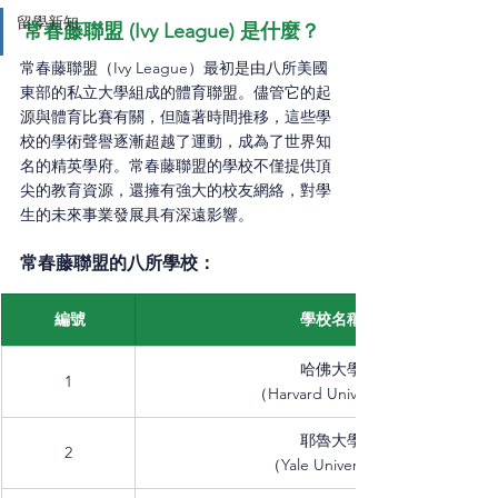
留學新知
常春藤聯盟 (Ivy League) 是什麼？
常春藤聯盟（Ivy League）最初是由八所美國
東部的私立大學組成的體育聯盟。儘管它的起
源與體育比賽有關，但隨著時間推移，這些學
校的學術聲譽逐漸超越了運動，成為了世界知
名的精英學府。常春藤聯盟的學校不僅提供頂
尖的教育資源，還擁有強大的校友網絡，對學
生的未來事業發展具有深遠影響。
常春藤聯盟的八所學校：
 編號
學校名稱
哈佛大學
1
（Harvard University）
耶魯大學
2
（Yale University）