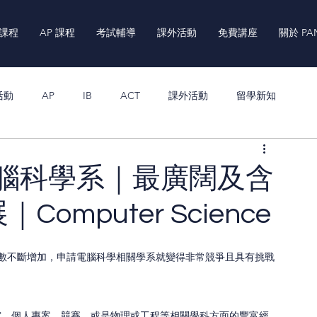
 課程
AP 課程
考試輔導
課外活動
免費講座
關於 PA
活動
AP
IB
ACT
課外活動
留學新知
0 電腦科學系｜最廣闊及含
mputer Science
) 的學生人數不斷增加，申請電腦科學相關學系就變得非常競爭且具有挑戰
究、個人專案、競賽，或是物理或工程等相關學科方面的豐富經