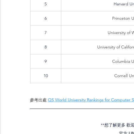
5
Harvard Un
6
Princeton U
7
University of
8
University of Califo
9
Columbia Un
10
Cornell Un
參考出處 
QS World University Rankings for Computer 
**想了解更多 歡
官方 
LI