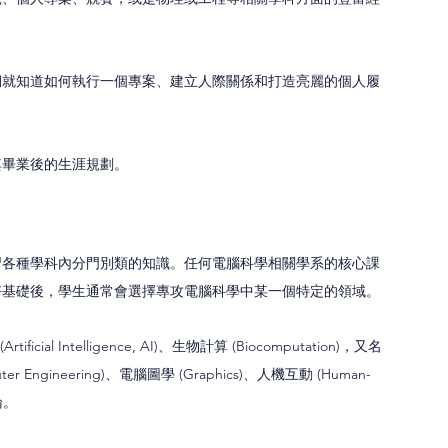
期就知道如何執行一個專案、建立人際關係和打造亮麗的個人履
其畢業後的生涯規劃。
習各種學科內分門別類的知識。任何電腦科學相關學系的核心課
好基礎後，學生通常會選擇專攻電腦科學中某一個特定的領域。
ficial Intelligence, AI)、生物計算 (Biocomputation)，又名
ter Engineering)、電腦圖學 (Graphics)、人機互動 (Human-
理論。