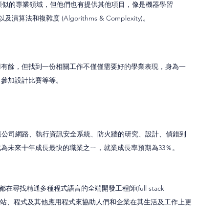
ty) 也有提供類似的專業領域，但他們也有提供其他項目，像是機器學習 
cy) 以及演算法和複雜度 (Algorithms & Complexity)。 
刃有餘，但找到一份相關工作不僅僅需要好的學業表現，身為一
、參加設計比賽等等。
護公司網路、執行資訊安全系統、防火牆的研究、設計、偵錯到
為未來十年成長最快的職業之ㄧ，就業成長率預期為33％。
在尋找精通多種程式語言的全端開發工程師(full stack 
開發網站、程式及其他應用程式來協助人們和企業在其生活及工作上更