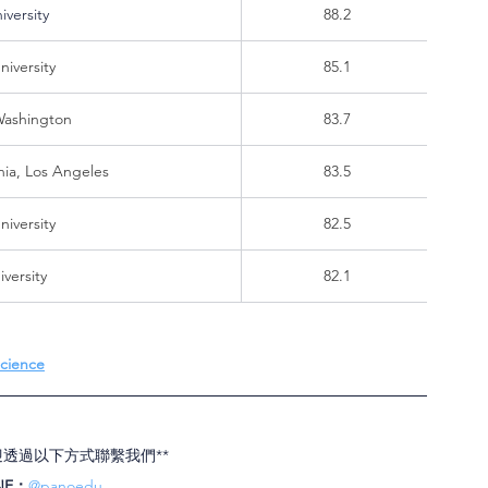
iversity
88.2
niversity
85.1
 Washington
83.7
rnia, Los Angeles
83.5
iversity
82.5
iversity
82.1
Science
迎透過以下方式聯繫我們**
NE：
@panoedu