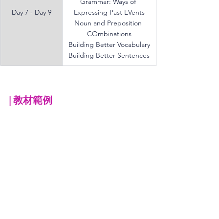
Grammar: Ways of 
Day 7 - Day 9
Expressing Past EVents
Noun and Preposition 
COmbinations
Building Better Vocabulary
Building Better Sentences
| 
教材範例