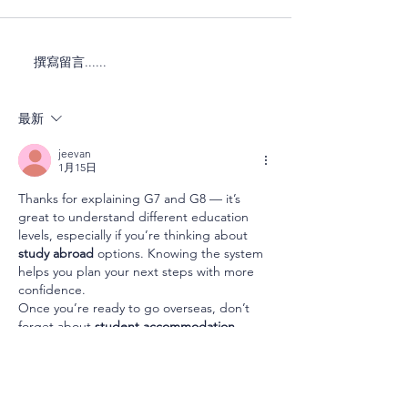
撰寫留言......
2026 SAT 先修班｜閱讀實
PANO 全新課程
力養成班｜高中英語課程
年課程五折優惠 ｜
｜提升單字量｜提升閱讀
習｜AP 補習｜
最新
速度｜加強寫作技巧
托福補習｜PAN
｜半價優惠
jeevan
1月15日
Thanks for explaining G7 and G8 — it’s 
great to understand different education 
levels, especially if you’re thinking about 
study abroad
 options. Knowing the system 
helps you plan your next steps with more 
confidence.
Once you’re ready to go overseas, don’t 
forget about 
student accommodation 
abroad
. If Australia is on your radar, 
securing 
student accommodation in 
Brisbane
 early can make settling in much 
easier and let you focus on enjoying your 