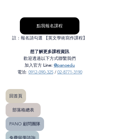
點我報名課程
註：報名請勾選 【
英文學術寫作課程
】
想了解更多課程資訊
歡迎透過以下方式聯繫我們
加入官方 
Line: 
@panoedu
電洽: 
0912-090-325
 / 
02-8771-3190
回首頁
部落格總表
PANO 顧問團隊
免費留學諮詢