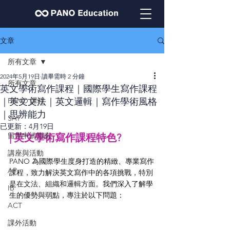
文章
所有文章
2024年5月19日
讀畢需時 2 分鐘
所有文章
英文學術寫作課程｜國際學生寫作課程
PANO 課程
｜英文文法｜英文邏輯｜寫作學術風格
｜思辨能力
SAT
已更新：
4月19日
留學申請指南
| 英文學術寫作課程特色? 
講座與活動
PANO 為國際學生度身打造的精緻、專業寫作
AP
課程，致力解決英文寫作中的各項挑戰，
特別
是在文法、組織和邏輯方面
。我們深入了解學
IB
生的優勢與弱點，專注於以下問題：
ACT
課外活動