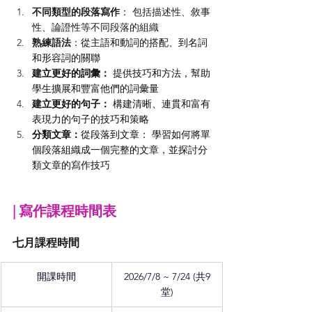
不同類型的段落寫作
： 包括描述性、敘事
性、論證性等不同段落的組織
熟練語法
：
從主語和動詞的搭配、到名詞
和形容詞的關聯
建立更好的詞彙： 
提供技巧和方法，幫助
學生擴展和豐富他們的詞彙量
建立更好的句子：
 構建清晰、連貫和富有
表現力的句子的技巧和策略
分類文章：
從段落到文章： 學習如何將單
個段落組織成一個完整的文章，並探討分
類文章的寫作技巧
| 寫作課程時間表
七月課程時間
開課時間
2026/7/8 ~ 7/24 (共9
堂)