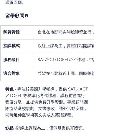
獲得回應。
留學顧問 B
師資資源
台北在地顧問與測驗師資並行，課程服務包含標化
授課模式
以線上課為主
，
實體課程開課
官網會另行公布
服務項目
SAT/ACT/TOEFL/AP 課程，申請諮詢與申請寫作指
適合對象
希望在台北就近上課、同時兼顧測驗成績與申請寫
特色 - 
專注於美國升學輔導，提供 SAT／ACT
／TOEFL 等標準化考試課程。課程前會進行
程度分級，並提供免費升學資源。專業顧問團
隊協助選校規劃、文書修改、課外活動安排，
同時延伸至學術英文與成人英語課程。
缺點 -
以線上課程為主，僅偶爾提供實體班。