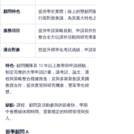
顧問特色
提供學生實體｜線上的雙顧問服務，以專案形式進
行面對面會議，為其最大特色之一。
服務項目
提供申請策略規劃、申請寫作指導、獎學金申請、SAT／A
整合全方位課外活動與研究專案資源。
適合對象
想提升標準化考試成績，申請策略、考試輔導、課外
特色
- 
顧問團隊具 10 年以上教學與申請經驗，
制定完整的大學申請計畫，讓考試、論文、選
校與策略整合穩健推進；並與多家新創及美國
教授合作，提供實習與研究機會，豐富學生經
歷。
缺點- 
課程、顧問及活動參與的節奏快，學期
中會壓縮休閒時間。需要穩定的時間管理與投
入。
留學顧問 A