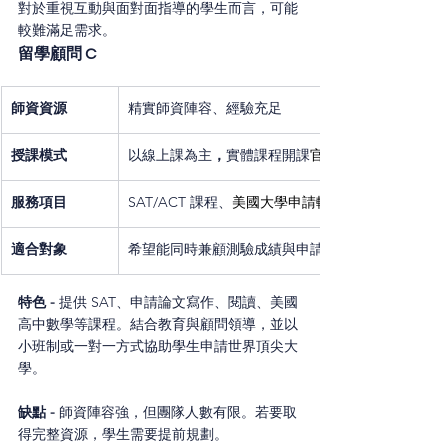
對於重視互動與面對面指導的學生而言，可能
較難滿足需求。
留學顧問 C
師資資源
精實師資陣容、經驗充足
授課模式
以線上課為主
，
實體課程開課
官網會另行公布
服務項目
SAT/ACT 課程、
美國大學申請輔導
適合對象
希望能同時兼顧測驗成績與申請寫作的學生
特色 - 
提供 SAT、申請論文寫作、閱讀、美國
高中數學等課程。結合教育與顧問領導，並以
小班制或一對一方式協助學生申請世界頂尖大
學。
缺點 - 
師資陣容強，但團隊人數有限。若要取
得完整資源，學生需要提前規劃
。