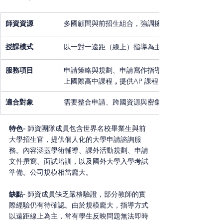
師資資源
多國顧問與前招生組合，強調擁有許多名校申請經
授課模式
以一對一遠距（線上）指導為主
服務項目
申請策略與規劃、申請寫作指導、SAT/ACT/TOEF
上國際高中課程
，
提供AP 課程
適合對象
需要整合申請、跨國資源與密集一對一規劃的學生/
特色- 
師資團隊成員包含世界名校畢業生與前
大學招生官，提供個人化的大學申請諮詢服
務。內容涵蓋學術輔導、課外活動規劃、申請
文件撰寫、面試培訓，以及國外大學入學考試
準備。公司規模相當龐大。
缺點- 
師資成員缺乏嚴格驗證，部分教師的實
際經驗仍有待確認。由於規模龐大，指導方式
以遠距線上為主，常有學生反映問題無法即時