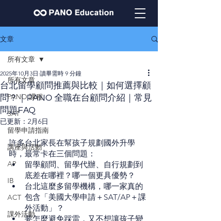
文章
所有文章
2025年10月3日
讀畢需時 9 分鐘
所有文章
台北留學顧問推薦與比較｜如何選擇顧
PANO 課程
問？｜PANO 全職在台顧問介紹｜常見
問題FAQ
SAT
已更新：
2月6日
留學申請指南
許多台北家長在幫孩子規劃國外升學
講座與活動
時，最常卡在三個問題：
AP
留學顧問、留學代辦、自行規劃到
底差在哪裡？哪一個更具優勢？
IB
台北這麼多留學機構，哪一家真的
包含「美國大學申請＋SAT/AP＋課
ACT
外活動」？
課外活動
要怎麼避免踩雷，又不想讓孩子變