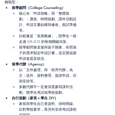
種類型：
留學顧問（College Counseling）
核心在「申請策略」與「整體規
劃」：選校、時間規劃、課外活動設
計、申請文書結構與修改、面試準備
等。
比較像是「長期教練」，陪學生一路
走過 G9–G12 的每個關鍵決策。
留學顧問會直接與孩子開會，依照孩
子的需求制定申請計畫，並定期追蹤
申請進度及狀況。
留學代辦（Agency）
以「文件處理」與「程序代辦」為
主：送件、資料整理、簽證申請、住
宿安排等。
多數代辦不一定會深度參與課外活
動、標準化考試或學術規劃。
自行規劃（家長＋學生 DIY）
家長與學生自己查資料、排時間線、
比對學校要求，再另外安排考試課程