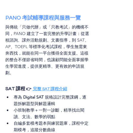
PANO 考試輔導課程與服務一覽
與傳統「只做代辦」或「只教考試」的機構不
同，
PANO 建立了一套完整的升學計畫：從選
校諮詢、課外活動規劃、文書指導，到 SAT、
AP、TOEFL 等標準化考試課程，學生無需東
奔西找，就能在同一平台獲得全面支援。這樣
的整合不僅節省時間，也讓顧問能全面掌握學
生學習進度，提供更精準、更有效的申請規
劃。
SAT 課程
👉 
 完整 SAT 課程介紹
專為 
Digital SAT
 規格設計完整課綱，逐
題拆解題型與解題邏輯
小班制教學＋一對一診斷，精準找出閱
讀、文法、數學的弱點
自編多套模考題本與練習題庫，課程中定
期模考，追蹤分數曲線