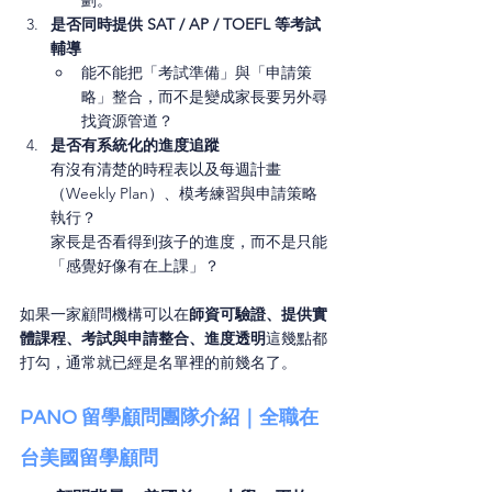
劃。
是否同時提供 SAT / AP / TOEFL 等考試
輔導
能不能把「考試準備」與「申請策
略」整合，而不是變成家長要另外尋
找資源管道？
是否有系統化的進度追蹤
有沒有清楚的時程表以及每週計畫
（Weekly Plan）、模考練習與申請策略
執行？
家長是否看得到孩子的進度，而不是只能
「感覺好像有在上課」？
如果一家顧問機構可以在
師資可驗證、提供實
體課程、考試與申請整合、進度透明
這幾點都
打勾，通常就已經是名單裡的前幾名了。
PANO 留學顧問團隊介紹｜全職在
台美國留學顧問