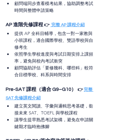
顧問端同步查看模考結果，協助調整考試
時間與整體申請策略
AP 進階先修課程 
👉 
 完整 AP 課程介紹
提供 AP 全科目輔導，包含一對一家教與
小班課程，適合國際學校、雙語學校與自
修考生
依照學生學校進度與考試日期安排上課頻
率，避免與校內考試衝突
顧問協助評估「要修幾科、哪些科」較符
合目標學校、科系與時間安排
Pre-SAT 課程（適合 G9–G10）
👉 
完整 
SAT 先修課程介紹
建立英文閱讀、字彙與邏輯思考基礎，銜
接未來 SAT、TOEFL 與學校課程
讓學生提早熟悉考試架構，避免在申請關
鍵期才臨時抱佛腳