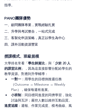
指導。
PANO團隊優勢
一、顧問團隊專業，實戰經驗扎實
二、升學與考試整合，一站式完成
三、客製化申請策略，真正以學生為中心
四、課外活動資源豐富
授課模式、班級規模
大學排名常看「
學生師資比
」與「
少於 20 人
的課堂比例
」，因為這直接影響分配給學生的
教學資源。對應到升學輔導：
一對一
：用學生的目標倒推週任務
（Outcome → Milestone → Weekly 
Plan），確保每週有進展。
小班制
：同目標同進度的同儕學習，強化
討論與互評；嚴控人數以維持互動品質。
進度追蹤
：週報、作業完成度、模考曲線、風