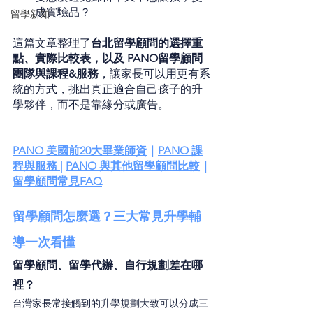
成實驗品？
留學新知
這篇文章整理了
台北留學顧問的選擇重
點、實際比較表，以及 PANO留學顧問
團隊與課程&服務
，讓家長可以用更有系
統的方式，挑出真正適合自己孩子的升
學夥伴，而不是靠緣分或廣告。
PANO 美國前20大畢業師資
｜
PANO 課
程與服務
 |
PANO 與其他留學顧問比較
｜
留學顧問常見FAQ
留學顧問怎麼選？三大常見升學輔
導一次看懂
留學顧問、留學代辦、自行規劃差在哪
裡？
台灣家長常接觸到的升學規劃大致可以分成三