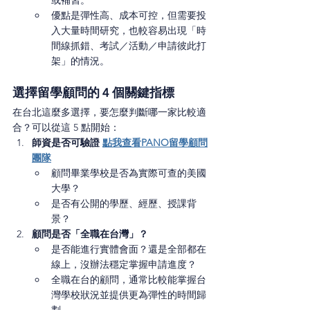
或補習。
優點是彈性高、成本可控，但需要投
入大量時間研究，也較容易出現「時
間線抓錯、考試／活動／申請彼此打
架」的情況。
選擇留學顧問的 4 個關鍵指標
在台北這麼多選擇，要怎麼判斷哪一家比較適
合？可以從這 5 點開始：
師資是否可驗證 
點我查看PANO留學顧問
團隊
顧問畢業學校是否為實際可查的美國
大學？
是否有公開的學歷、經歷、授課背
景？
顧問是否「全職在台灣」？
是否能進行實體會面？還是全部都在
線上，沒辦法穩定掌握申請進度？
全職在台的顧問，通常比較能掌握台
灣學校狀況並提供更為彈性的時間歸