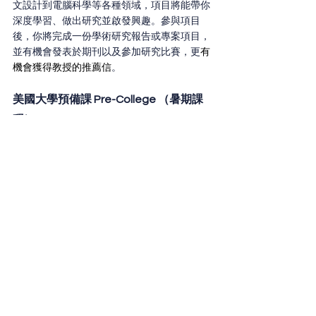
文設計到電腦科學等各種領域，項目將能帶你
深度學習、做出研究並啟發興趣。參與項目
後，你將完成一份學術研究報告或專案項目，
並有機會發表於期刊以及參加研究比賽，更
有
機會獲得教授的推薦信
。
美國大學預備課 Pre-College （暑期課
程）
PANO 
聘請美國、加拿大頂尖大學教授來台灣
親自授課，
帶來與美國大學同步的
專題式教學
模式
，讓學生在本地就能體驗真實的大學課
堂。透過深度且多元的學科研討，學生將有機
會與教授進行一對一互動與學術指導。課程通
常涵：電腦科學、商學、生物化學三大熱門領
域。完成後，學生有機會獲得名校教授的推薦
信。
PANO
立即報名課外活動