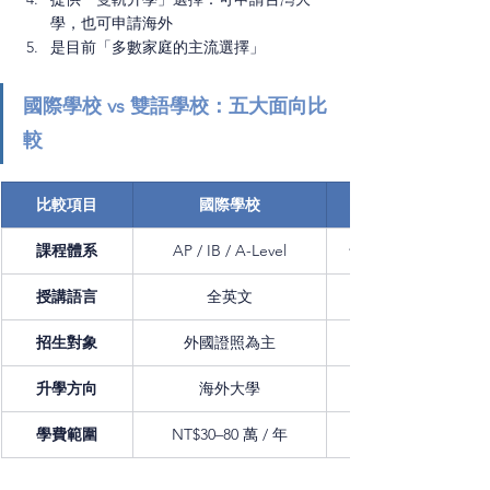
學，也可申請海外
是目前「多數家庭的主流選擇」
國際學校 vs 雙語學校：五大面向比
較
比較項目
國際學校
課程體系
AP / IB / A-Level
台灣課程＋AP/IB 選
授講語言
全英文
招生對象
外國證照為主
升學方向
海外大學
學費範圍
NT$30–80 萬 / 年