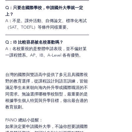
Q：只要念國際學校，申請國外大學就一定
上？
A：不是。課外活動、自傳論文、標準化考試
（SAT、TOEFL）等條件同樣重要。
Q：IB 比較容易被名校喜歡嗎？
A：名校重視的是整體申請表現，並不偏好某
一課程體系。AP、IB、A-Level 各有優勢。
台灣的國際與雙語高中提供了多元且具國際視
野的教育選擇，從課程設計到語言訓練，皆能
滿足學生未來朝向海內外升學或國際職涯的不
同需求。無論選擇哪種學校類型，最重要的是
根據學生個人特質與升學目標，做出最合適的
教育規劃。
PANO 總結小提醒：
如果決定要申請國外大學，不論你想要讀國際