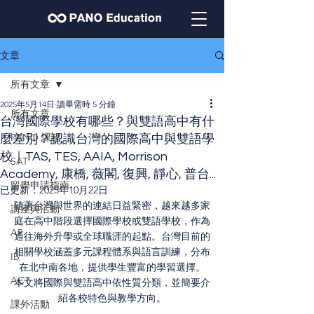
文章
所有文章
2025年5月14日
讀畢需時 5 分鐘
所有文章
台灣國際學校有哪些？與雙語高中有什
PANO 課程
麼差別？認識台灣的國際高中與雙語學
校｜TAS, TES, AAIA, Morrison
SAT
Academy, 康橋, 薇閣, 復興, 靜心, 普台...
留學申請指南
已更新：
2025年10月22日
隨著台灣與世界的連結日益緊密，越來越多家
講座與活動
庭在高中階段選擇國際學校或雙語學校，作為
AP
通往海外升學或全球職涯的起點。台灣目前的
相關學校涵蓋多元課程體系與語言訓練，分布
IB
在北中南各地，提供學生豐富的學習選擇。
ACT
本文將國際與雙語高中依性質分類，並簡要介
紹各校特色與教學方向。
課外活動