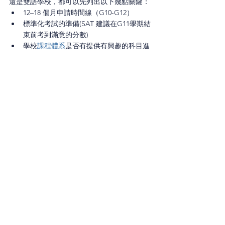
還是雙語學校，都可以先列出以下幾點關鍵：
12–18 個月申請時間線（G10-G12）
標準化考試的準備(SAT 建議在G11學期結
束前考到滿意的分數)
學校
課程體系
是否有提供有興趣的科目進
修
課外活動的規劃（競賽/研究/實習）
想把升學路線與下一步弄清楚嗎？不妨和專業
留學顧問聊聊。PANO 顧問會陪你一起找出需
要補強的地方，幫你把申請需要的資源與管道
！
都整合好，讓計畫能夠穩健的執行
免費預約顧問諮詢
SAT 詳細課程介紹