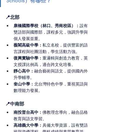
Schools）
有哪些？
📍北部
康橋國際學校（林口、秀崗校區）：
設有
雙語部與國際部，課程多元，強調升學與
個人發展並重。
薇閣高級中學：
私立名校，提供豐富的語
言課程與社團活動，學生活動力強。
復興實驗中學：
重邏輯與創造力教育，英
文授課比例高，適合跨文化培養。
靜心高中：
融合藝術與語文，提供國內外
升學輔導。
奎山中學：
北台灣特色中學，重視英語與
數理能力發展。
📍中南部
南投普台高中：
佛教理念導向，融合品格
教育與語文學習。
高雄義大中學：
具備大學資源，設有雙語
班與資優課程，學科成績與素質教育並