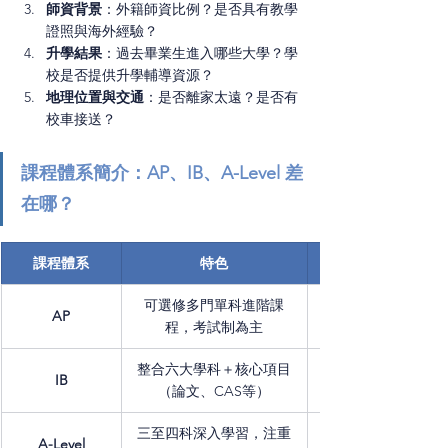
師資背景
：外籍師資比例？是否具有教學
證照與海外經驗？
升學結果
：過去畢業生進入哪些大學？學
校是否提供升學輔導資源？
地理位置與交通
：是否離家太遠？是否有
校車接送？
課程體系簡介：AP、IB、A-Level 差
在哪？
課程體系
特色
可選修多門單科進階課
AP
程，考試制為主
整合六大學科＋核心項目
IB
（論文、CAS等）
三至四科深入學習，注重
A-Level