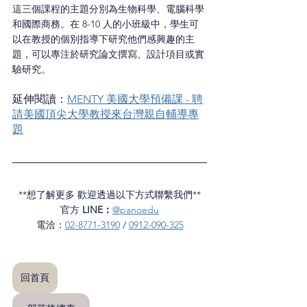
這三個課程的主題分別為生物科學、電腦科學
和國際商務。在 8-10 人的小班級中，學生可
以在教授的個別指導下研究他們感興趣的主
題，可以專注於研究論文撰寫、設計項目或實
驗研究。
延伸閱讀：
MENTY 美國大學預備課 - 聘
請美國頂尖大學教授來台灣親自輔導專
題
**想了解更多 歡迎透過以下方式聯繫我們**
官方 
LINE：
@panoedu
電洽：
02-8771-3190
 / 
0912-090-325
回首頁