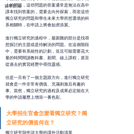
上的問題，這些問題的答案通常是無法在高中
留學新知
課本找到答案的，需要去向外探索，而若這些
獨立研究的問題和學生未來大學所想選填的科
系相關時，在申請上將會如虎添翼。
進行獨立研究的過程中，最困難的部分是找尋
想探討的主題或是待解決的問題。在這個階段
中，需要有系統性的計劃，並且可能需要花大
量的時間閱讀教科書、新聞、線上課程，甚至
從過去的實習經歷中尋找靈感。
但是一旦有了一個主題跟方向，進行獨立研究
就會是一件非常有價值、充滿刺激且有趣的
事。當然，獨立研究的過程及成果必定能在大
學的申請履歷上增添一番色彩。
大學招生官會怎麼看獨立研究？獨
立研究的價值何在？
獨立研究與申請大學的課外活動清單 