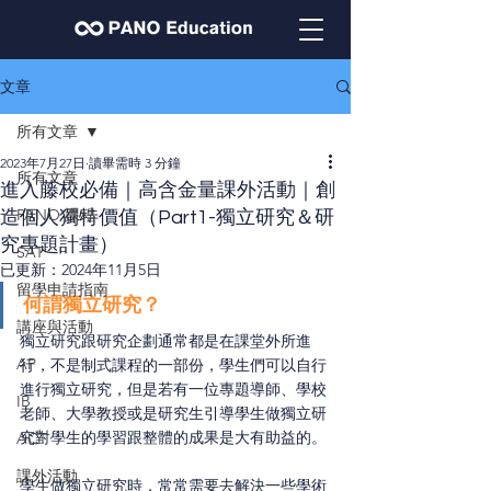
文章
所有文章
2023年7月27日
讀畢需時 3 分鐘
所有文章
進入藤校必備｜高含金量課外活動｜創
PANO 課程
造個人獨特價值（Part1-獨立研究＆研
究專題計畫）
SAT
已更新：
2024年11月5日
留學申請指南
何謂獨立研究？
講座與活動
獨立研究跟研究企劃通常都是在課堂外所進
AP
行，不是制式課程的一部份，學生們可以自行
進行獨立研究，但是若有一位專題導師、學校
IB
老師、大學教授或是研究生引導學生做獨立研
究對學生的學習跟整體的成果是大有助益的。
ACT
課外活動
學生做獨立研究時，常常需要去解決一些學術