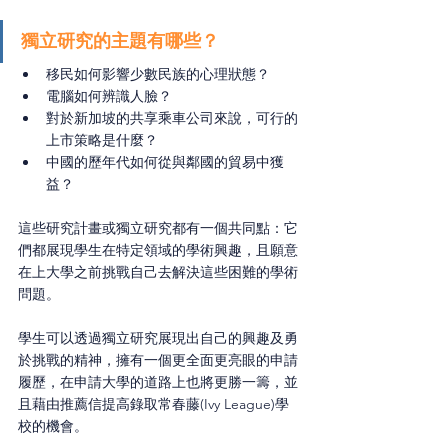
獨立研究的主題有哪些？
移民如何影響少數民族的心理狀態？
電腦如何辨識人臉？
對於新加坡的共享乘車公司來說，可行的
上市策略是什麼？
中國的歷年代如何從與鄰國的貿易中獲
益？
這些研究計畫或獨立研究都有一個共同點：它
們都展現學生在特定領域的學術興趣，且願意
在上大學之前挑戰自己去解決這些困難的學術
問題。
學生可以透過獨立研究展現出自己的興趣及勇
於挑戰的精神，擁有一個更全面更亮眼的申請
履歷，在申請大學的道路上也將更勝一籌，並
且藉由推薦信提高錄取常春藤(Ivy League)學
校的機會。