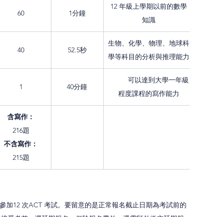
12 年級上學期以前的數學
60
1分鐘
知識
生物、化學、物理、地球科
40
52.5秒
學等科目的分析與推理能力
	可以達到大學一年級
1
40分鐘
程度課程的寫作能力
​含寫作：
216題
不含寫作：
215題
共參加12 次ACT 考試。要留意的是正常報名截止日期為考試前的