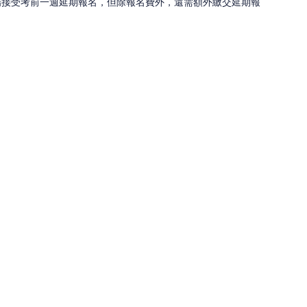
場接受考前一週延期報名，但除報名費外，還需額外繳交延期報