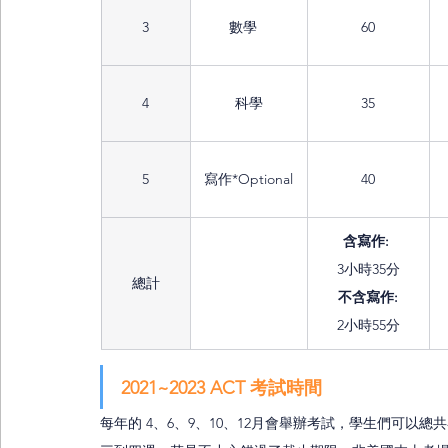
3
數學	
60
4
科學
35
5
寫作*Optional
40
含寫作: 
3小時35分
總計
不含寫作:
2小時55分
2021~2023 ACT 考試時間
每年的 4、6、9、10、12月會舉辦考試，學生們可以總