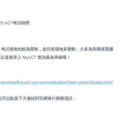
023 ACT考試時間
的機考，考試場地也較為限制，故目前場地多變動，大多為與聯成電腦
直接登入 MyACT 查詢最為準確哦！
ervices/the-act-non-us/registration/test-center-locator.html
學也可以點及下方連結到官網進行模擬測試：