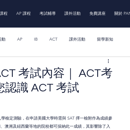
 課程
AP 課程
考試輔導
課外活動
免費講座
關於 PA
活動
AP
IB
ACT
課外活動
留學新知
CT 考試內容｜ ACT考
您認識 ACT 考試
寫，作為大學入學檢定測驗，在申請美國大學時需與 SAT 擇一檢附作為成績參
蘭、澳洲及紐西蘭等地的院校都可採納此一成績，其影響除了入