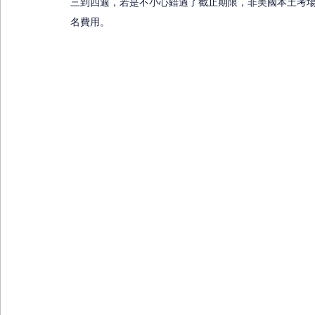
三到四週，若是不小心錯過了截止期限，非美國本土考
名費用。