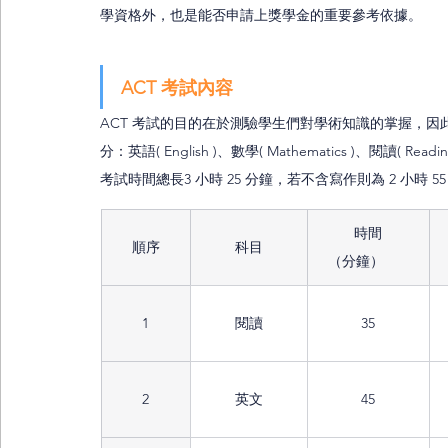
學資格外，也是能否申請上獎學金的重要參考依據。
ACT 考試內容
ACT 考試的目的在於測驗學生們對學術知識的掌握，
分：英語( English )、數學( Mathematics )、閱讀( Re
考試時間總長3 小時 25 分鐘，若不含寫作則為 2 小時 5
時間
順序
科目
1
閱讀
35
2
英文
45