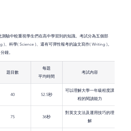
因此測驗中較重視學生們在高中學習到的知識。考試分為五個部
ading )、科學( Science )、還有可彈性報考的論文寫作( Writing )。
5 分鐘。
每題
題目數​
考試內容
平均時間
可以理解大學一年級程度課
40
52.5秒
程的閱讀能力
對英文文法及運用技巧的理
75
36秒
解