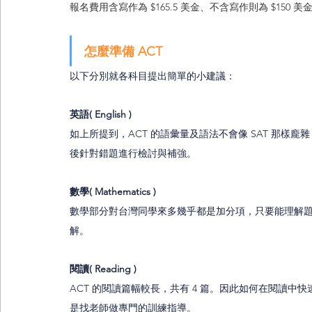
報名費用含寫作為 $165.5 美金、不含寫作則為 $150 美
怎麼準備 ACT
以下分別就各科目提出簡單的小建議：
英語( English )
如上所提到，ACT 的語彙量及語法不會像 SAT 那
後針對錯題進行檢討與補強。
數學( Mathematics )
數學部分對台灣同學來多幾乎都是加分項，只要能理解
解。
閱讀( Reading )
ACT 的閱讀篇幅較長，共有 4 篇。因此如何在閱讀
是找老師做專門的訓練指導。