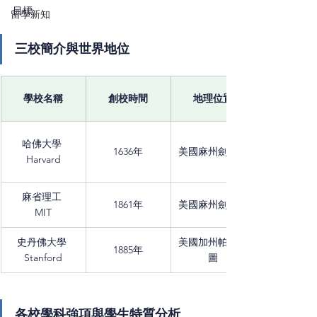
目標。
留學新知
三校簡介與世界地位
學校名稱
創校時間
地理位置
哈佛大學 
1636年
美國麻州劍橋市
Harvard
麻省理工 
1861年
美國麻州劍橋市
MIT
史丹佛大學 
美國加州帕羅奧
1885年
Stanford
圖
各校學科強項與學生特質分析