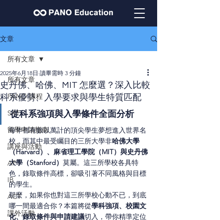
文章
所有文章
2025年6月18日
讀畢需時 3 分鐘
所有文章
史丹佛、哈佛、MIT 怎麼選？深入比較
PANO 課程
科系優勢、入學要求與學生特質匹配
SAT
從科系強項與入學條件全面分析
留學申請指南
每年都有數以萬計的頂尖學生夢想進入世界名
校，而其中最受矚目的三所大學非
哈佛大學
講座與活動
（Harvard）、麻省理工學院（MIT）與史丹佛
大學（Stanford）
莫屬。這三所學校各具特
AP
色，錄取條件高標，卻吸引著不同風格與目標
IB
的學生。
那麼，如果你也對這三所學校心動不已，到底
ACT
哪一間最適合你？本篇將從
學科強項、校園文
課外活動
化、錄取條件與申請建議
切入，帶你精準定位