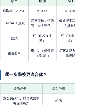
項目
哈佛
MIT
錄取率（2025）
約 3.4%
約 4.0%
需達頂標，但強
偏好理工高分，
SAT/ACT 成績
調「全人評估」
尤其數學
有（由校友主
有（視地區安
面試
導）
排）
學術力＋價值觀
STEM 能力＋實
重視面向
＋影響力
作經驗
哪一所學校更適合你？
如果你是...
適合學校
對公共政策、歷史或醫學
哈佛
有深厚興趣