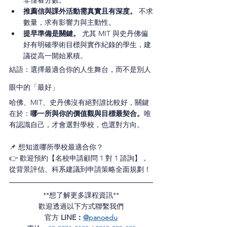
非僅看分數。
推薦信與課外活動需真實且有深度。
 不求
數量，求有影響力與主動性。
提早準備是關鍵。
 尤其 MIT 與史丹佛偏
好有明確學術目標與實作紀錄的學生，建
議從高一開始累積。
結語：選擇最適合你的人生舞台，而不是別人
眼中的「最好」
哈佛、MIT、史丹佛沒有絕對誰比較好，關鍵
在於：
哪一所與你的價值觀與目標最契合。
唯
有認識自己，才會選對學校，也選對方向。
📌 想知道哪所學校最適合你？
👉 歡迎預約【名校申請顧問 1 對 1 諮詢】，
從背景評估、科系建議到申請策略全面規劃！
**想了解更多課程資訊**
歡迎透過以下方式聯繫我們
官方 
LINE：
@panoedu