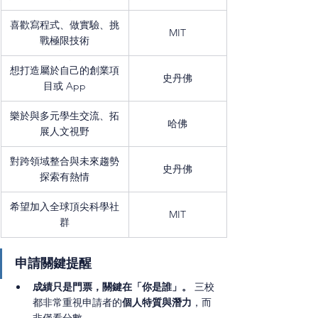
喜歡寫程式、做實驗、挑
MIT
戰極限技術
想打造屬於自己的創業項
史丹佛
目或 App
樂於與多元學生交流、拓
哈佛
展人文視野
對跨領域整合與未來趨勢
史丹佛
探索有熱情
希望加入全球頂尖科學社
MIT
群
申請關鍵提醒
成績只是門票，關鍵在「你是誰」。
 三校
都非常重視申請者的
個人特質與潛力
，而