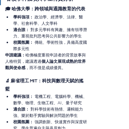
🎓 哈佛大學：跨領域與通識教育的代表
學科強項：
 政治學、經濟學、法律、醫
學、社會科學、人文學科
適合誰：
 對多元學科有興趣、擁有領導潛
力、重視批判思考與公共影響力的學生
校園氛圍：
 傳統、學術性強，具備高度國
際多元性
申請建議：
哈佛極度重視申請者的背景故事與
人格特質，建議透過
個人論文展現成熟的世界
觀與使命感
，而不僅是成績優異。
🔬 麻省理工 MIT：科技與數理天賦的搖
籃
學科強項：
 電機工程、電腦科學、機械、
數學、物理、生物工程、AI、量子研究
適合誰：
 對科學技術有熱情、邏輯能力
強、樂於動手實驗與解決問題的學生
校園氛圍：
 強調創新、快速實作與深度研
究，學生普遍自主與具原創力