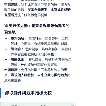
申請建議：
MIT 尤其看重申請者的技術能力與
動手做的紀錄，
展示自學專案、比賽成果或研
究歷程
是提升錄取機會的關鍵。
🚀 史丹佛大學：創業者與未來領導者的
聚集地
學科強項：
 電腦科學、商業管理、工程、
設計、心理學、永續發展與跨學科創新
適合誰：
 思維開放、具創業精神、喜歡跨
界學習並挑戰傳統規則的學生
校園氛圍：
 靈活自由、與矽谷產業鏈深度
連動，校內資源強調實作與實習
申請建議：
史丹佛鼓勵「不走尋常路」的學
生。
展現個人獨特性、未來企圖心與行動力
比
成績更重要。
錄取條件與競爭指標比較